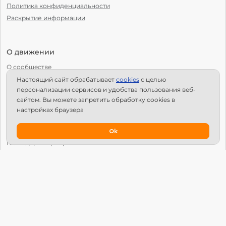
Политика конфиденциальности
Раскрытие информации
О движении
О сообществе
Настоящий сайт обрабатывает
сookies
с целью
С чего начать?
персонализации сервисов и удобства пользования веб-
Структура Х10
сайтом. Вы можете запретить обработку сookies в
настройках браузера
Как стать региональным лидером?
IPS
Ok
Календарь мероприятий
Новости
Вопросы и ответы
Патроны
Глобальный университет