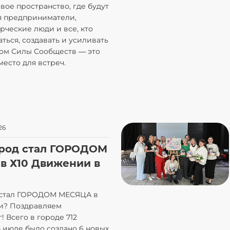
вое пространство, где будут
я предприниматели,
орческие люди и все, кто
аться, создавать и усиливать
Дом Силы Сообществ — это
место для встреч.
26
ород стал ГОРОДОМ
в Х10 Движении в
 стал ГОРОДОМ МЕСЯЦА в
и? Поздравляем
! Всего в городе 712
В июле было создано 6 новых