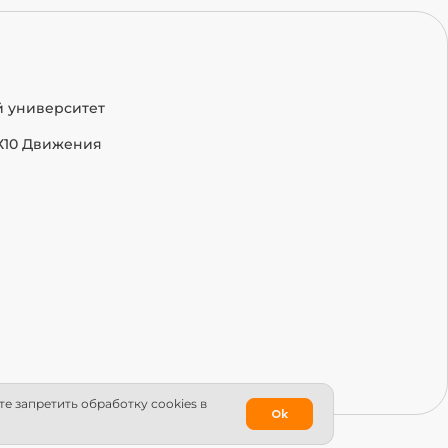
й университет
Х10 Движения
е запретить обработку сookies в
Ok