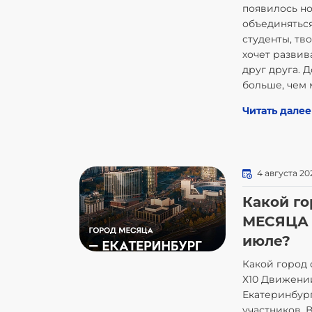
появилось но
объединятьс
студенты, тв
хочет развив
друг друга. 
больше, чем 
Читать далее
4 августа 20
Какой г
МЕСЯЦА 
июле?
Какой город
Х10 Движени
Екатеринбург
участников. 