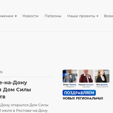
ижении
Новости
Патроны
Наши проекты
Воз
26
е-на-Дону
я Дом Силы
тв
а-Дону открылся Дом Силы
 июля в Ростове-на-Дону