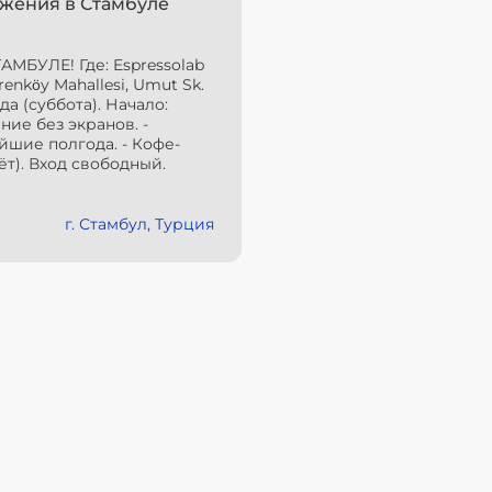
ижения в Стамбуле
БУЛЕ! Где: Espressolab
enköy Mahallesi, Umut Sk.
ода (суббота). Начало:
ние без экранов. -
шие полгода. - Кофе-
ёт). Вход свободный.
г. Стамбул, Турция