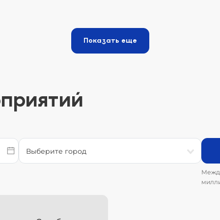
Показать еще
оприятий
Между
милли