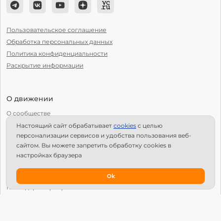
Пользовательское соглашение
Обработка персональных данных
Политика конфиденциальности
Раскрытие информации
О движении
О сообществе
Настоящий сайт обрабатывает
сookies
с целью
С чего начать?
персонализации сервисов и удобства пользования веб-
Структура Х10
сайтом. Вы можете запретить обработку сookies в
настройках браузера
Как стать региональным лидером?
IPS
Ok
Календарь мероприятий
Новости
Вопросы и ответы