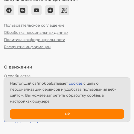
Пользовательское соглашение
Обработка персональных данных
Политика конфиденциальности
Раскрытие информации
О движении
О сообществе
Настоящий сайт обрабатывает
сookies
с целью
С чего начать?
персонализации сервисов и удобства пользования веб-
Структура Х10
сайтом. Вы можете запретить обработку сookies в
настройках браузера
Как стать региональным лидером?
IPS
Ok
Календарь мероприятий
Новости