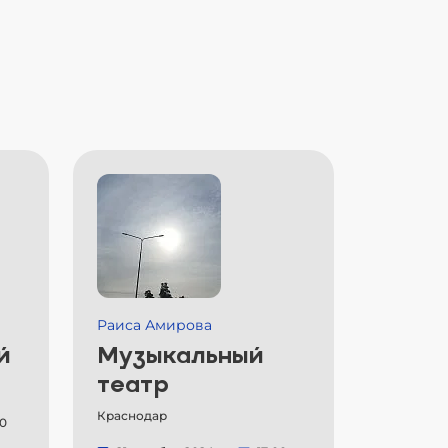
Раиса Амирова
й
Музыкальный
театр
Краснодар
00