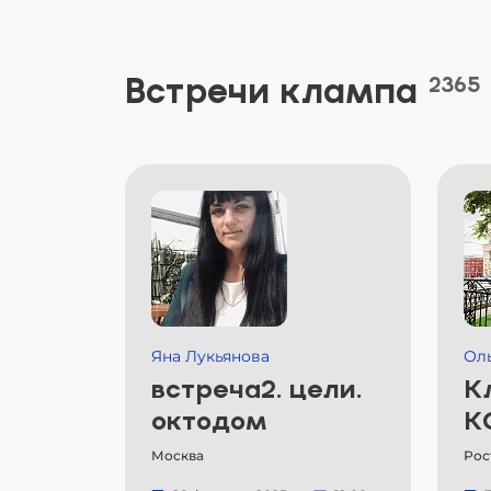
Встречи клампа
2365
Яна Лукьянова
Ол
встреча2. цели.
К
октодом
К
Москва
Рос