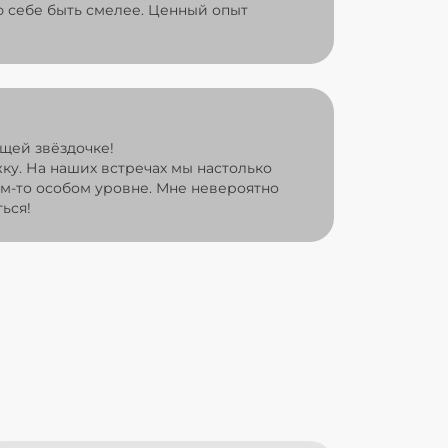
 себе быть смелее. Ценный опыт
щей звёздочке!
жку. На наших встречах мы настолько
ом-то особом уровне. Мне невероятно
ься!