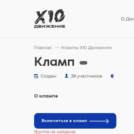
О Дв
Главная
Клампы Х10 Движения
Кламп
Создан
38 участников
О клампе
Включиться в кламп
Группа не найдена