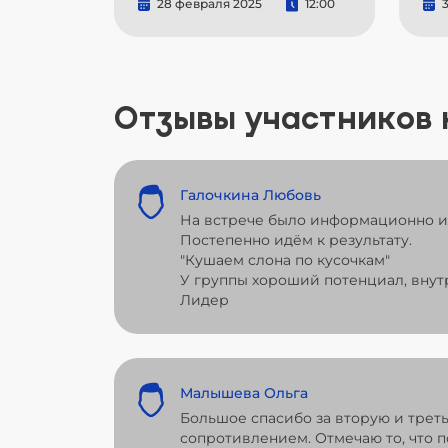
28 февраля 2025
12:00
3
Отзывы участников
Галочкина Любовь
На встрече было информационно и 
Постепенно идём к результату.
"Кушаем слона по кусочкам"
У группы хороший потенциал, внут
Лидер
Малышева Ольга
Большое спасибо за вторую и трет
сопротивлением. Отмечаю то, что 