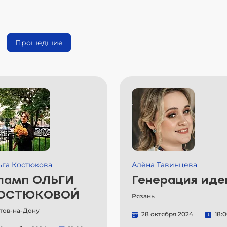
Прошедшие
ьга Костюкова
Алёна Тавинцева
ламп ОЛЬГИ
Генерация иде
ОСТЮКОВОЙ
Рязань
тов-на-Дону
28 октября 2024
18: