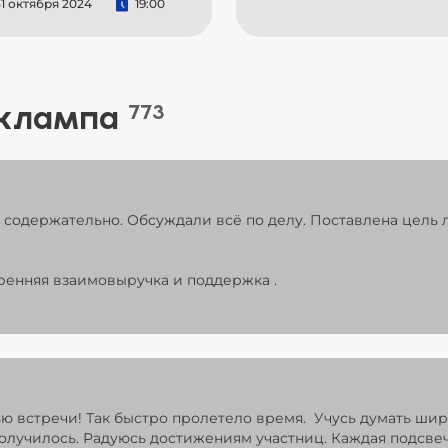
1 октября 2024
19:00
 клампа
773
содержательно. Обсуждали всё по делу. Поставлена цель л
ренняя взаимовыручка и поддержка .
ью встречи! Так быстро пролетело время. Учусь думать ши
получилось. Радуюсь достижениям участниц. Каждая подсв