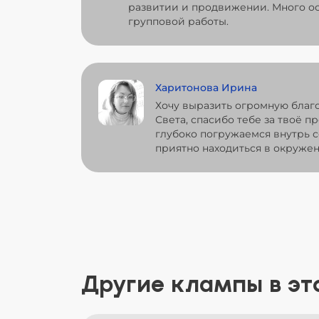
развитии и продвижении. Много ос
групповой работы.
Харитонова Ирина
Хочу выразить огромную благ
Света, спасибо тебе за твоё п
глубоко погружаемся внутрь с
приятно находиться в окружен
Другие клампы в эт