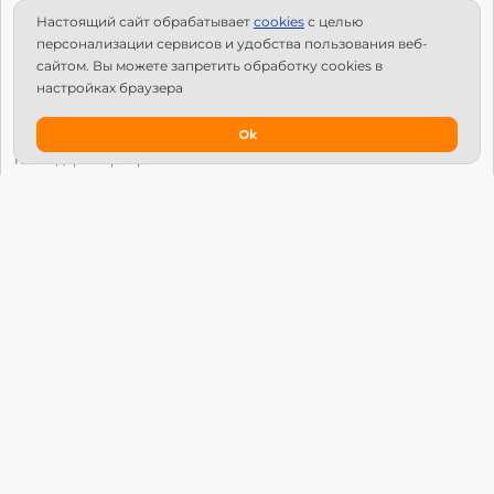
Настоящий сайт обрабатывает
сookies
с целью
С чего начать?
персонализации сервисов и удобства пользования веб-
Структура Х10
сайтом. Вы можете запретить обработку сookies в
настройках браузера
Как стать региональным лидером?
IPS
Ok
Календарь мероприятий
Новости
Вопросы и ответы
Патроны
Глобальный университет
Манифест Х10 Движения
© Х10 Движение. Все права защищены.