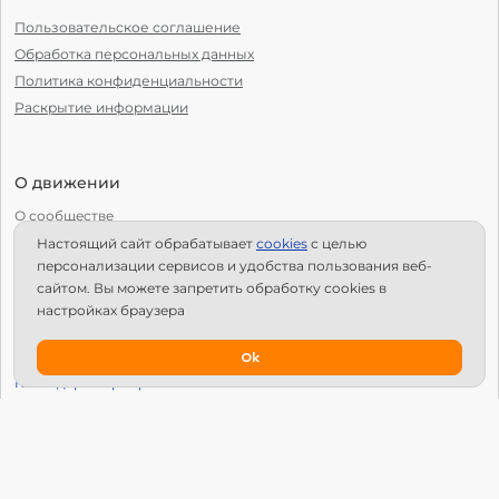
Пользовательское соглашение
Обработка персональных данных
Политика конфиденциальности
Раскрытие информации
О движении
О сообществе
Настоящий сайт обрабатывает
сookies
с целью
С чего начать?
персонализации сервисов и удобства пользования веб-
Структура Х10
сайтом. Вы можете запретить обработку сookies в
настройках браузера
Как стать региональным лидером?
IPS
Ok
Календарь мероприятий
Новости
Вопросы и ответы