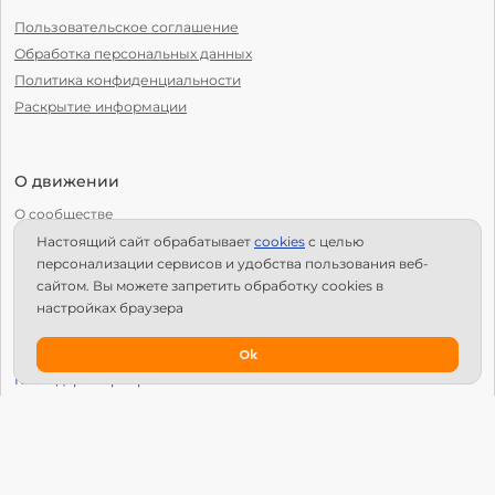
Пользовательское соглашение
Обработка персональных данных
Политика конфиденциальности
Раскрытие информации
О движении
О сообществе
Настоящий сайт обрабатывает
сookies
с целью
С чего начать?
персонализации сервисов и удобства пользования веб-
Структура Х10
сайтом. Вы можете запретить обработку сookies в
настройках браузера
Как стать региональным лидером?
IPS
Ok
Календарь мероприятий
Новости
Вопросы и ответы