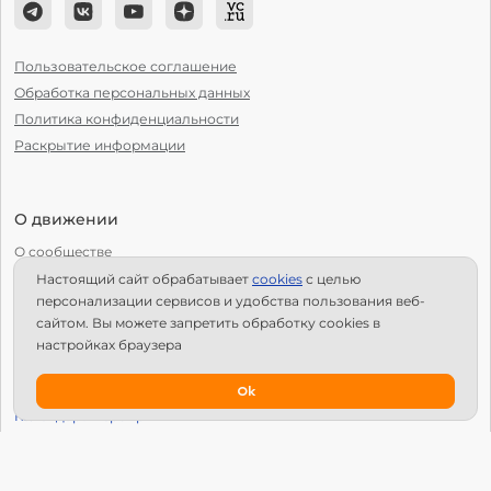
Пользовательское соглашение
Обработка персональных данных
Политика конфиденциальности
Раскрытие информации
О движении
О сообществе
Настоящий сайт обрабатывает
сookies
с целью
С чего начать?
персонализации сервисов и удобства пользования веб-
Структура Х10
сайтом. Вы можете запретить обработку сookies в
настройках браузера
Как стать региональным лидером?
IPS
Ok
Календарь мероприятий
Новости
Вопросы и ответы