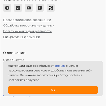
Пользовательское соглашение
Обработка персональных данных
Политика конфиденциальности
Раскрытие информации
О движении
О сообществе
Настоящий сайт обрабатывает
сookies
с целью
С чего начать?
персонализации сервисов и удобства пользования веб-
Структура Х10
сайтом. Вы можете запретить обработку сookies в
настройках браузера
Как стать региональным лидером?
IPS
Ok
Календарь мероприятий
Новости