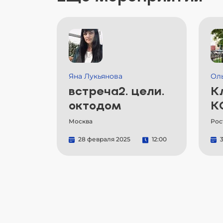
Яна Лукьянова
Ол
встреча2. цели.
К
октодом
К
Москва
Рос
28 февраля 2025
12:00
3