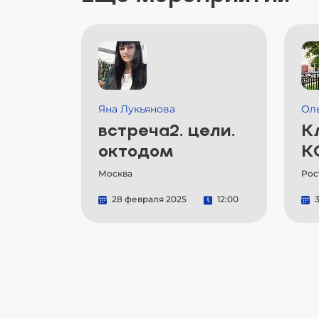
Яна Лукьянова
Ол
встреча2. цели.
К
октодом
К
Москва
Рос
28 февраля 2025
12:00
3