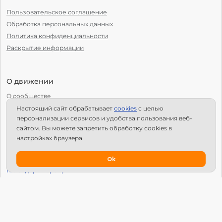
Пользовательское соглашение
Обработка персональных данных
Политика конфиденциальности
Раскрытие информации
О движении
О сообществе
Настоящий сайт обрабатывает
сookies
с целью
С чего начать?
персонализации сервисов и удобства пользования веб-
Структура Х10
сайтом. Вы можете запретить обработку сookies в
настройках браузера
Как стать региональным лидером?
IPS
Ok
Календарь мероприятий
Новости
Вопросы и ответы