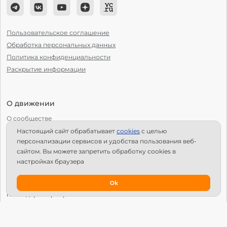
Пользовательское соглашение
Обработка персональных данных
Политика конфиденциальности
Раскрытие информации
О движении
О сообществе
Настоящий сайт обрабатывает
сookies
с целью
С чего начать?
персонализации сервисов и удобства пользования веб-
Структура Х10
сайтом. Вы можете запретить обработку сookies в
настройках браузера
Как стать региональным лидером?
IPS
Ok
Календарь мероприятий
Новости
Вопросы и ответы