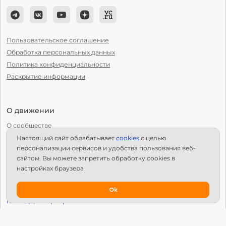
Пользовательское соглашение
Обработка персональных данных
Политика конфиденциальности
Раскрытие информации
О движении
О сообществе
Настоящий сайт обрабатывает
сookies
с целью
С чего начать?
персонализации сервисов и удобства пользования веб-
Структура Х10
сайтом. Вы можете запретить обработку сookies в
настройках браузера
Как стать региональным лидером?
IPS
Ok
Календарь мероприятий
Новости