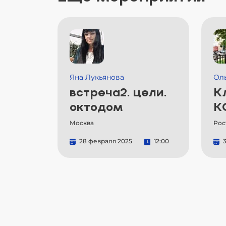
Яна Лукьянова
Ол
встреча2. цели.
К
октодом
К
Москва
Рос
28 февраля 2025
12:00
3