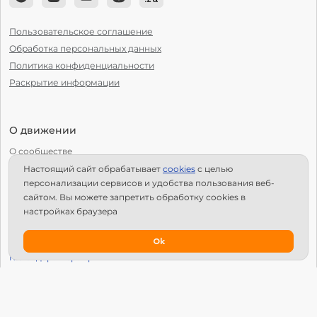
Пользовательское соглашение
Обработка персональных данных
Политика конфиденциальности
Раскрытие информации
О движении
О сообществе
Настоящий сайт обрабатывает
сookies
с целью
С чего начать?
персонализации сервисов и удобства пользования веб-
Структура Х10
сайтом. Вы можете запретить обработку сookies в
настройках браузера
Как стать региональным лидером?
IPS
Ok
Календарь мероприятий
Новости
Вопросы и ответы