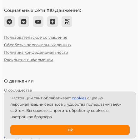
Социальные сети Х10 Движения:
Пользовательское соглашение
Обработка персональных данных
Политика конфиденциальности
Раскрытие информации
О движении
О сообществе
Настоящий сайт обрабатывает
сookies
с целью
С чего начать?
персонализации сервисов и удобства пользования веб-
Структура Х10
сайтом. Вы можете запретить обработку сookies в
настройках браузера
Как стать региональным лидером?
IPS
Ok
Календарь мероприятий