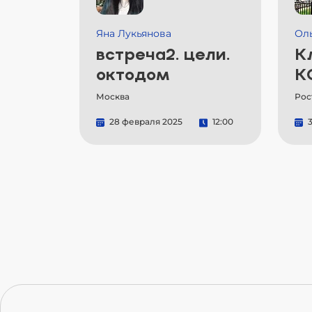
Яна Лукьянова
Ол
встреча2. цели.
К
октодом
К
Москва
Рос
28 февраля 2025
12:00
3