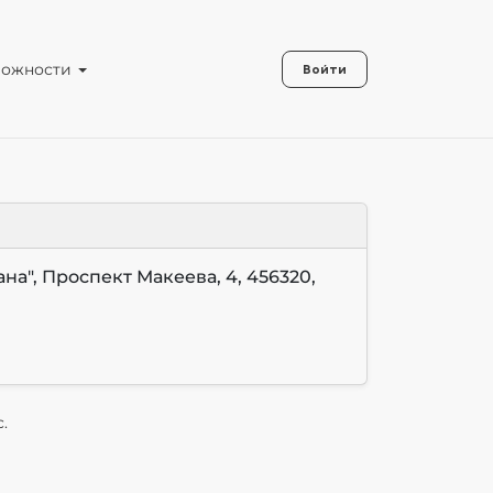
можности
Войти
ана", Проспект Макеева, 4, 456320,
с.