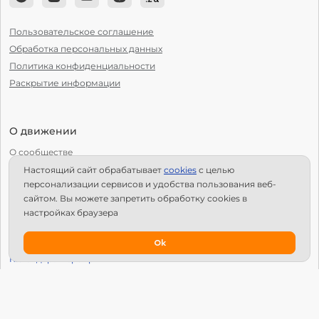
Пользовательское соглашение
Обработка персональных данных
Политика конфиденциальности
Раскрытие информации
О движении
О сообществе
Настоящий сайт обрабатывает
сookies
с целью
С чего начать?
персонализации сервисов и удобства пользования веб-
Структура Х10
сайтом. Вы можете запретить обработку сookies в
настройках браузера
Как стать региональным лидером?
IPS
Ok
Календарь мероприятий
Новости
Вопросы и ответы