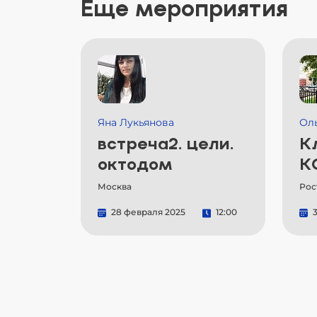
Еще мероприятия
Яна Лукьянова
Ол
встреча2. цели.
К
октодом
К
Москва
Рос
28 февраля 2025
12:00
3