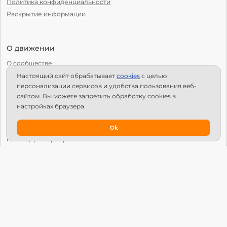
Политика конфиденциальности
Раскрытие информации
О движении
О сообществе
Настоящий сайт обрабатывает
сookies
с целью
С чего начать?
персонализации сервисов и удобства пользования веб-
Структура Х10
сайтом. Вы можете запретить обработку сookies в
настройках браузера
Как стать региональным лидером?
IPS
Ok
Календарь мероприятий
Новости
Вопросы и ответы
Патроны
Глобальный университет