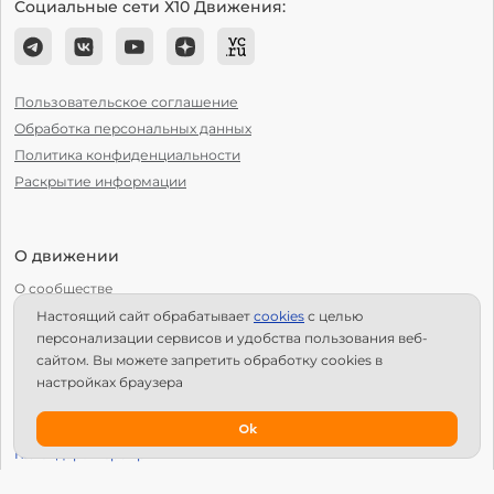
Социальные сети Х10 Движения:
Пользовательское соглашение
Обработка персональных данных
Политика конфиденциальности
Раскрытие информации
О движении
О сообществе
Настоящий сайт обрабатывает
сookies
с целью
С чего начать?
персонализации сервисов и удобства пользования веб-
Структура Х10
сайтом. Вы можете запретить обработку сookies в
настройках браузера
Как стать региональным лидером?
IPS
Ok
Календарь мероприятий
Новости