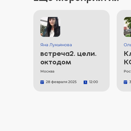
Яна Лукьянова
Ол
встреча2. цели.
К
октодом
К
Москва
Рос
28 февраля 2025
12:00
3