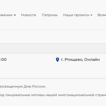
ижении
Новости
Патроны
Наши проекты
Воз
:00
г. Ртищево, Онлайн
 посвященную Дню России.
под танцевальные мотивы нашей многонациональной страны