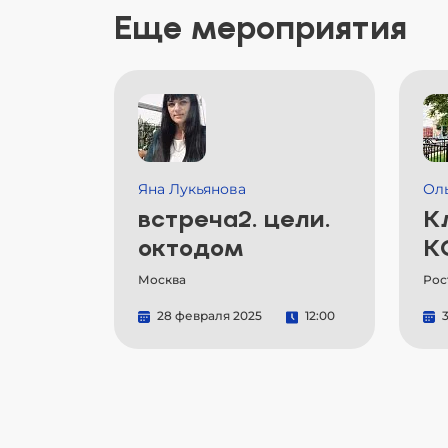
Еще мероприятия
Яна Лукьянова
Ол
встреча2. цели.
К
октодом
К
Москва
Рос
28 февраля 2025
12:00
3