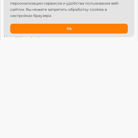
персонализации сервисов и удобства пользования веб-
Структура Х10
сайтом. Вы можете запретить обработку сookies в
настройках браузера
Как стать региональным лидером?
IPS
Ok
Календарь мероприятий
Новости
Вопросы и ответы
Патроны
Глобальный университет
Манифест Х10 Движения
© Х10 Движение. Все права защищены.