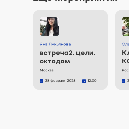
Яна Лукьянова
Ол
встреча2. цели.
К
октодом
К
Москва
Рос
28 февраля 2025
12:00
3