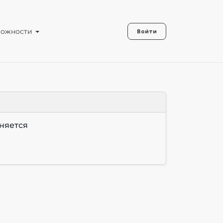
можности
Войти
чняется