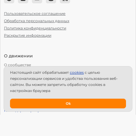
Пользовательское соглашение
Обработка персональных данных
Политика конфиденциальности
Раскрытие информации
О движении
О сообществе
Настоящий сайт обрабатывает
сookies
с целью
С чего начать?
персонализации сервисов и удобства пользования веб-
Структура Х10
сайтом. Вы можете запретить обработку сookies в
настройках браузера
Как стать региональным лидером?
IPS
Ok
Календарь мероприятий
Новости
Вопросы и ответы