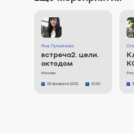
Яна Лукьянова
Ол
встреча2. цели.
К
октодом
К
Москва
Рос
28 февраля 2025
12:00
3