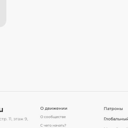
u
О движении
Патроны
О сообществе
тр. 11, этаж 9,
Глобальны
С чего начать?