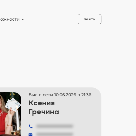
можности
Войти
Был в сети 10.06.2026 в 21:36
Ксения
Гречина
###############
###############