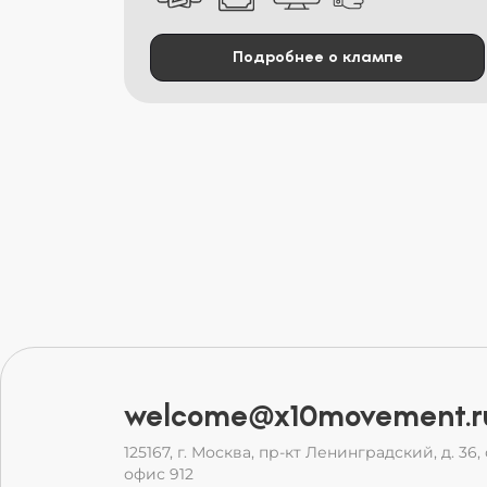
Подробнее о клампе
welcome@x10movement.r
125167, г. Москва, пр-кт Ленинградский, д. 36, с
офис 912