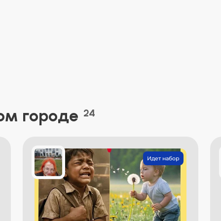
ом городе
24
Идет набор