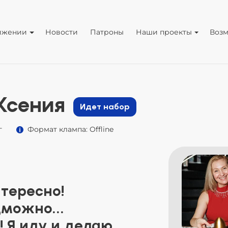
ижении
Новости
Патроны
Наши проекты
Воз
Ксения
Идет набор
г
Формат клампа: Offline
нтересно!
озможно…
! Я иду и делаю