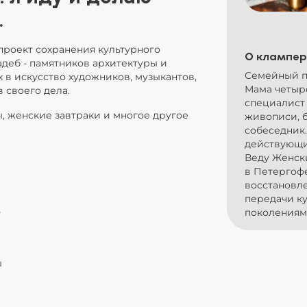
.
проект сохранения культурного
О клампер
деб - памятников архитектуры и
Семейный п
 в искусство художников, музыкантов,
Мама четырё
в своего дела.
специалист
ы, женские завтраки и многое другое
живописи, б
собеседник.
действующи
Веду Женски
в Петергоф
восстановл
передачи к
поколениям
у
ы