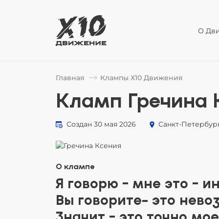
О Дв
Главная
Клампы Х10 Движения
Кламп Гречина 
Создан 30 мая 2026
Санкт-Петербур
О клампе
Я говорю - мне это - и
Вы говорите- это нев
Значит - это точно мое