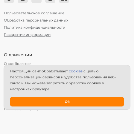
Пользовательское соглашение
Обработка персональных данных
Политика конфиденциальности
Раскрытие информации
О движении
О сообществе
Настоящий сайт обрабатывает
сookies
с целью
С чего начать?
персонализации сервисов и удобства пользования веб-
Структура Х10
сайтом. Вы можете запретить обработку сookies в
настройках браузера
Как стать региональным лидером?
IPS
Ok
Календарь мероприятий
Новости
Вопросы и ответы