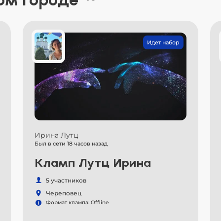
ом городе
Идет набор
Ирина Лутц
Был в сети 18 часов назад
Кламп Лутц Ирина
5 участников
Череповец
Формат клампа: Offline