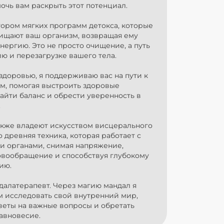
мочь вам раскрыть этот потенциал.
ором мягких программ детокса, которые
ищают ваш организм, возвращая ему
энергию. Это не просто очищение, а путь
ю и перезагрузке вашего тела.
 здоровью, я поддерживаю вас на пути к
м, помогая выстроить здоровые
айти баланс и обрести уверенность в
.
акже владеют искусством висцерального
о древняя техника, которая работает с
и органами, снимая напряжение,
овообращение и способствуя глубокому
ию.
далатерапевт. Через магию мандал я
м исследовать свой внутренний мир,
веты на важные вопросы и обретать
авновесие.