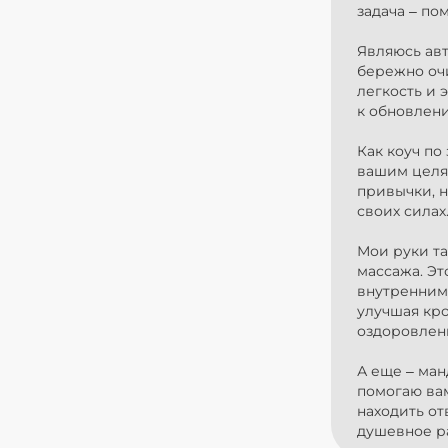
задача – по
Являюсь авт
бережно оч
легкость и 
к обновлени
Как коуч по
вашим целя
привычки, н
своих силах
Мои руки т
массажа. Эт
внутренним
улучшая кр
оздоровлен
А еще – ман
помогаю ва
находить от
душевное р