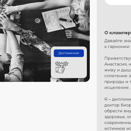
О клампер
Давайте зна
к гармонии 
Достижения:
Приветствую
Анастасия, и
живу и дышу
сплетение з
природы и т
исцеление.
Я – диплом
доктор биор
обрести вн
здоровье, о
современные
истинное ис