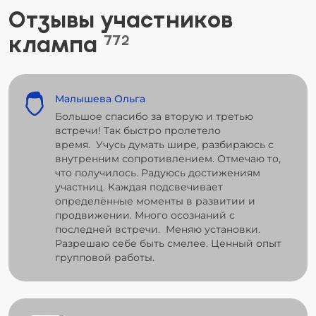
Отзывы участников
клампа
772
Малышева Ольга
Большое спасибо за вторую и третью
встречи! Так быстро пролетело
время. Учусь думать шире, разбираюсь с
внутренним сопротивлением. Отмечаю то,
что получилось. Радуюсь достижениям
участниц. Каждая подсвечивает
определённые моменты в развитии и
продвижении. Много осознаний с
последней встречи. Меняю установки.
Разрешаю себе быть смелее. Ценный опыт
групповой работы.