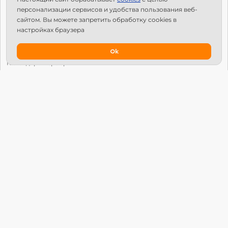
С чего начать?
персонализации сервисов и удобства пользования веб-
Структура Х10
сайтом. Вы можете запретить обработку сookies в
настройках браузера
Как стать региональным лидером?
IPS
Ok
Календарь мероприятий
Новости
Вопросы и ответы
Патроны
Глобальный университет
Манифест Х10 Движения
© Х10 Движение. Все права защищены.