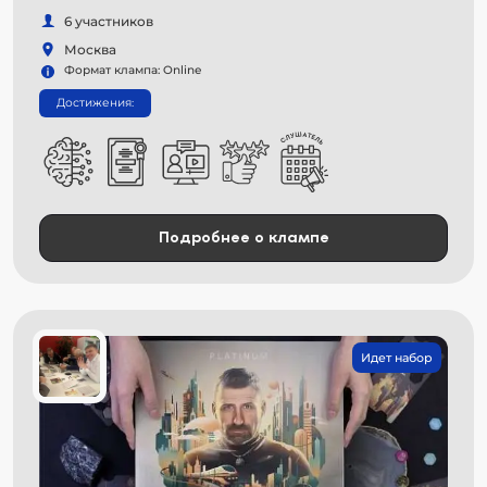
6 участников
Москва
Формат клампа: Online
Достижения:
Подробнее о клампе
Идет набор