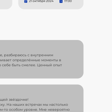
21 октября 2024
17:00
ре, разбираюсь с внутренним
ечивает определённые моменты в
 себе быть смелее. Ценный опыт
щей звёздочке!
жку. На наших встречах мы настолько
ом-то особом уровне. Мне невероятно