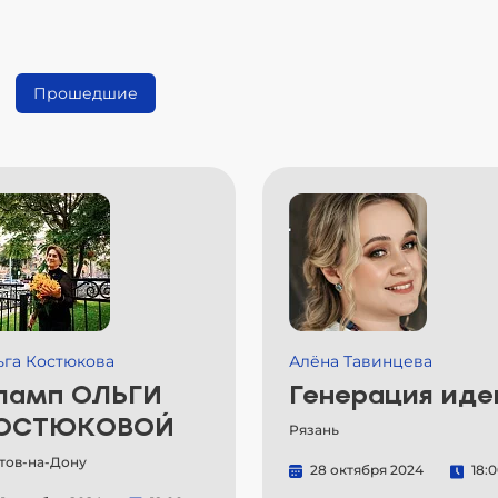
Прошедшие
ьга Костюкова
Алёна Тавинцева
ламп ОЛЬГИ
Генерация иде
ОСТЮКОВОЙ
Рязань
тов-на-Дону
28 октября 2024
18: