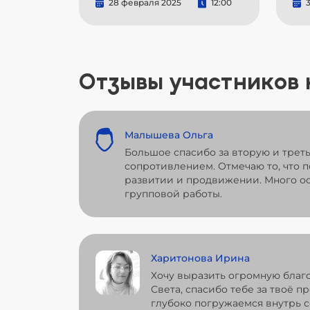
28 февраля 2025
12:00
3
Отзывы участников
Малышева Ольга
Большое спасибо за вторую и трет
сопротивлением. Отмечаю то, что 
развитии и продвижении. Много ос
групповой работы.
Харитонова Ирина
Хочу выразить огромную благ
Света, спасибо тебе за твоё п
глубоко погружаемся внутрь с