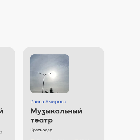
Раиса Амирова
й
Музыкальный
театр
Краснодар
00