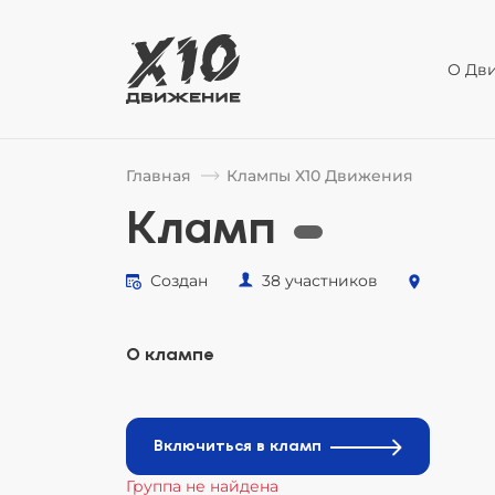
О Дв
Главная
Клампы Х10 Движения
Кламп
Создан
38 участников
О клампе
Включиться в кламп
Группа не найдена