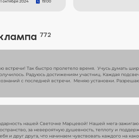
1 октября 2024
19:00
 клампа
772
ью встречи! Так быстро пролетело время. Учусь думать ши
получилось. Радуюсь достижениям участниц. Каждая подсв
ознаний с последней встречи. Меняю установки. Разрешаю
одарность нашей Светочке Марцевой! Нашей мега-зажигаю
ространство, за невероятную душевность, теплоту и поддер
ебя и друг друга, что начинаем чувствовать каждого на как