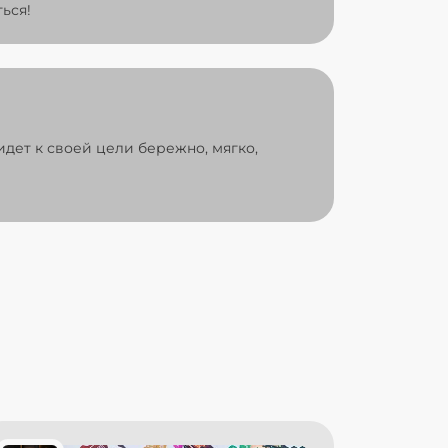
ься!
идет к своей цели бережно, мягко,