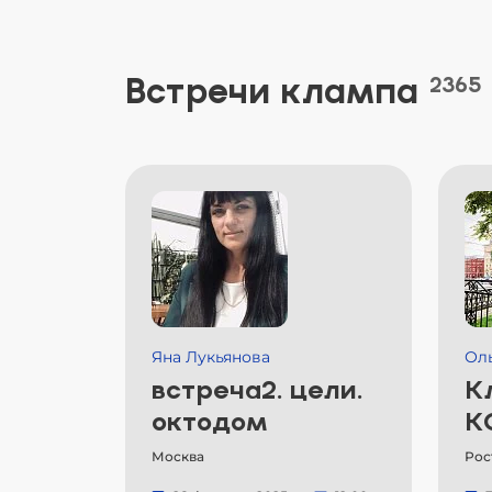
Встречи клампа
2365
Яна Лукьянова
Ол
встреча2. цели.
К
октодом
К
Москва
Рос