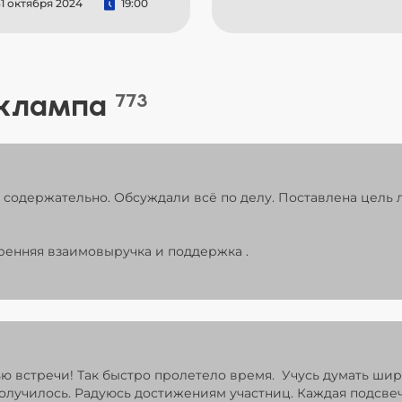
1 октября 2024
19:00
 клампа
773
содержательно. Обсуждали всё по делу. Поставлена цель л
ренняя взаимовыручка и поддержка .
ью встречи! Так быстро пролетело время. Учусь думать ши
получилось. Радуюсь достижениям участниц. Каждая подсв