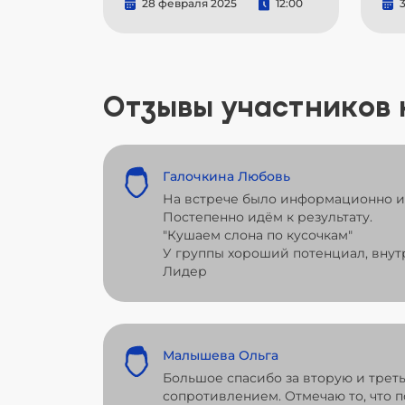
28 февраля 2025
12:00
3
Отзывы участников
Галочкина Любовь
На встрече было информационно и 
Постепенно идём к результату.
"Кушаем слона по кусочкам"
У группы хороший потенциал, внут
Лидер
Малышева Ольга
Большое спасибо за вторую и трет
сопротивлением. Отмечаю то, что 