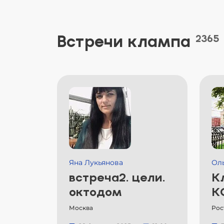
Встречи клампа
2365
Яна Лукьянова
Ол
встреча2. цели.
К
октодом
К
Москва
Рос