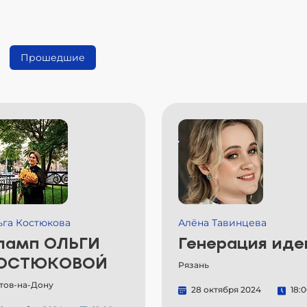
Прошедшие
ьга Костюкова
Алёна Тавинцева
ламп ОЛЬГИ
Генерация иде
ОСТЮКОВОЙ
Рязань
тов-на-Дону
28 октября 2024
18: