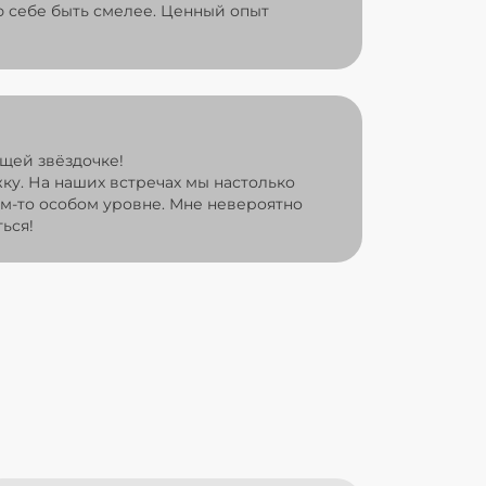
 себе быть смелее. Ценный опыт
щей звёздочке!
жку. На наших встречах мы настолько
ом-то особом уровне. Мне невероятно
ься!