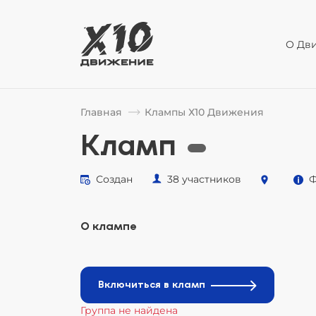
О Дв
Главная
Клампы Х10 Движения
Кламп
Создан
38 участников
Ф
О клампе
Включиться в кламп
Группа не найдена