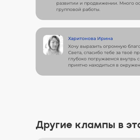
развитии и продвижении. Много ос
групповой работы.
Харитонова Ирина
Хочу выразить огромную благ
Света, спасибо тебе за твоё п
глубоко погружаемся внутрь с
приятно находиться в окружен
Другие клампы в эт