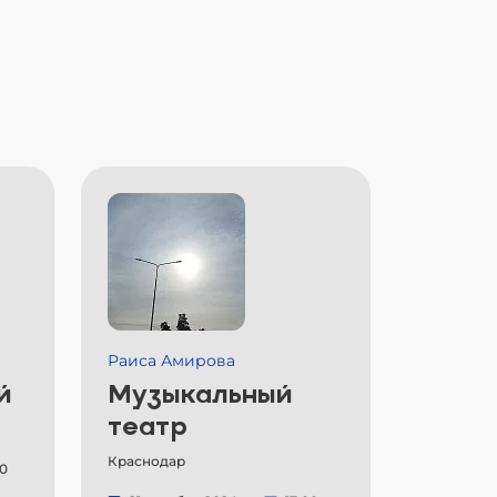
Раиса Амирова
й
Музыкальный
театр
Краснодар
00