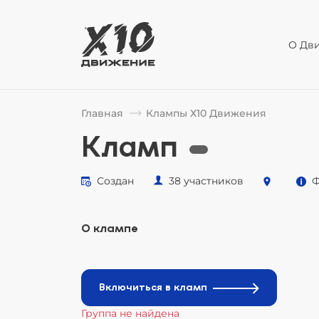
О Дв
Главная
Клампы Х10 Движения
Кламп
Создан
38 участников
Ф
О клампе
Включиться в кламп
Группа не найдена