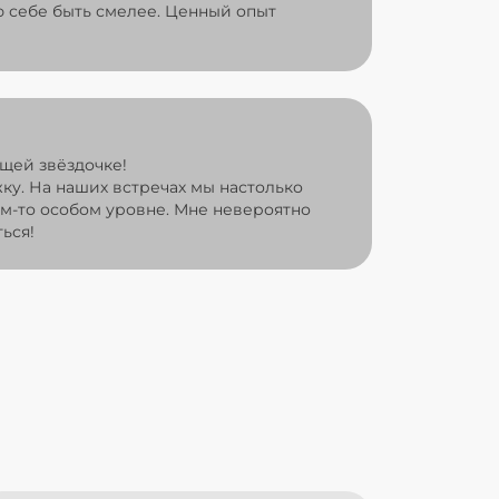
 себе быть смелее. Ценный опыт
щей звёздочке!
жку. На наших встречах мы настолько
ом-то особом уровне. Мне невероятно
ься!