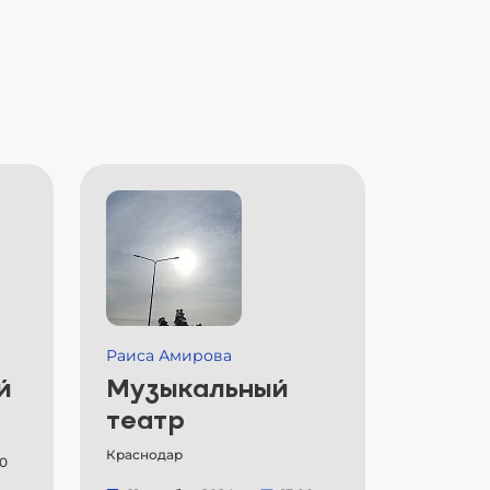
Раиса Амирова
й
Музыкальный
театр
Краснодар
00