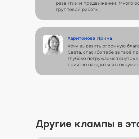
развитии и продвижении. Много ос
групповой работы.
Харитонова Ирина
Хочу выразить огромную благ
Света, спасибо тебе за твоё п
глубоко погружаемся внутрь с
приятно находиться в окружен
Другие клампы в эт