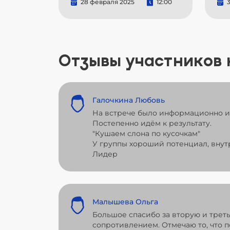
28 февраля 2025
12:00
3
Отзывы участников
Галочкина Любовь
На встрече было информационно и 
Постепенно идём к результату.
"Кушаем слона по кусочкам"
У группы хороший потенциал, внут
Лидер
Малышева Ольга
Большое спасибо за вторую и трет
сопротивлением. Отмечаю то, что 