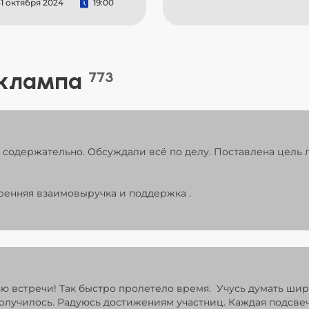
1 октября 2024
19:00
 клампа
773
содержательно. Обсуждали всё по делу. Поставлена цель л
ренняя взаимовыручка и поддержка .
ью встречи! Так быстро пролетело время. Учусь думать ши
получилось. Радуюсь достижениям участниц. Каждая подсв