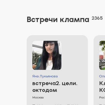
Встречи клампа
2365
Яна Лукьянова
Ол
встреча2. цели.
К
октодом
К
Москва
Рос