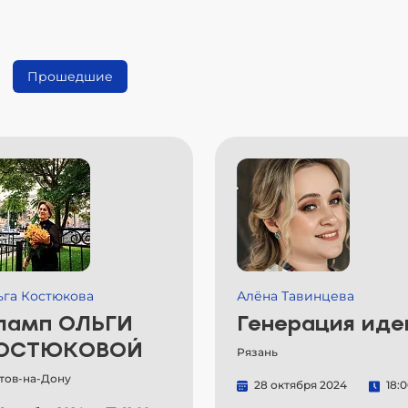
Прошедшие
ьга Костюкова
Алёна Тавинцева
ламп ОЛЬГИ
Генерация иде
ОСТЮКОВОЙ
Рязань
тов-на-Дону
28 октября 2024
18: