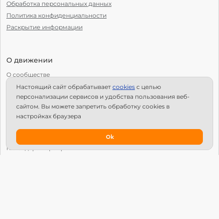
Обработка персональных данных
Политика конфиденциальности
Раскрытие информации
О движении
О сообществе
Настоящий сайт обрабатывает
сookies
с целью
С чего начать?
персонализации сервисов и удобства пользования веб-
Структура Х10
сайтом. Вы можете запретить обработку сookies в
настройках браузера
Как стать региональным лидером?
IPS
Ok
Календарь мероприятий
Новости
Вопросы и ответы
Патроны