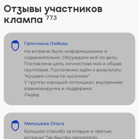
Отзывы участников
клампа
773
Галочкина Любовь
На встрече было информационно и
содержательно. Обсуждали всё по делу.
Поставлена цель личностная моя и общая
групповая. Постепенно идём к результату.
"Кушаем слона по кусочкам"
У группы хороший потенциал, внутренняя
взаимовыручка и поддержка .
Лидер
Малышева Ольга
Большое спасибо за вторую и третью
встречи! Так быстро пролетело