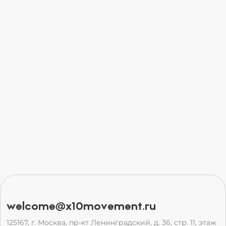
welcome@x10movement.ru
125167, г. Москва, пр-кт Ленинградский, д. 36, стр. 11, этаж