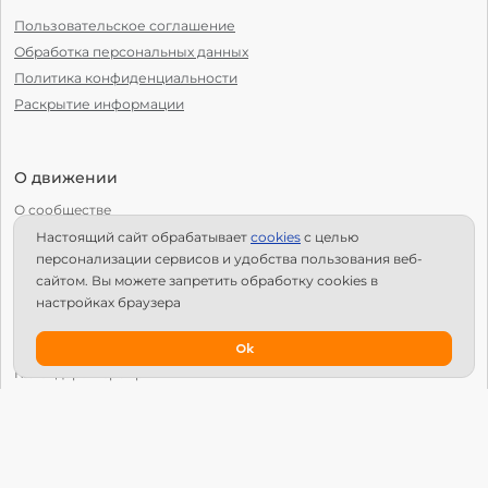
Пользовательское соглашение
Обработка персональных данных
Политика конфиденциальности
Раскрытие информации
О движении
О сообществе
Настоящий сайт обрабатывает
сookies
с целью
С чего начать?
персонализации сервисов и удобства пользования веб-
Структура Х10
сайтом. Вы можете запретить обработку сookies в
настройках браузера
Как стать региональным лидером?
IPS
Ok
Календарь мероприятий
Новости
Вопросы и ответы