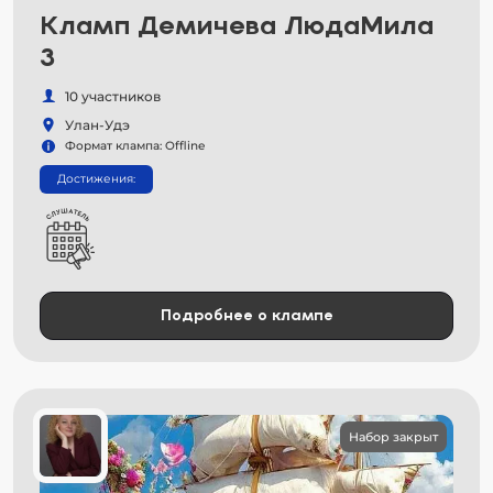
Кламп Демичева ЛюдаМила
3
10 участников
Улан-Удэ
Формат клампа: Offline
Достижения:
Подробнее о клампе
Набор закрыт