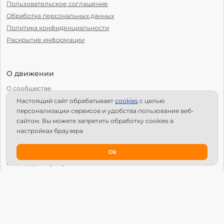
Пользовательское соглашение
Обработка персональных данных
Политика конфиденциальности
Раскрытие информации
О движении
О сообществе
Настоящий сайт обрабатывает
сookies
с целью
С чего начать?
персонализации сервисов и удобства пользования веб-
Структура Х10
сайтом. Вы можете запретить обработку сookies в
настройках браузера
Как стать региональным лидером?
IPS
Ok
Календарь мероприятий
Новости
Вопросы и ответы