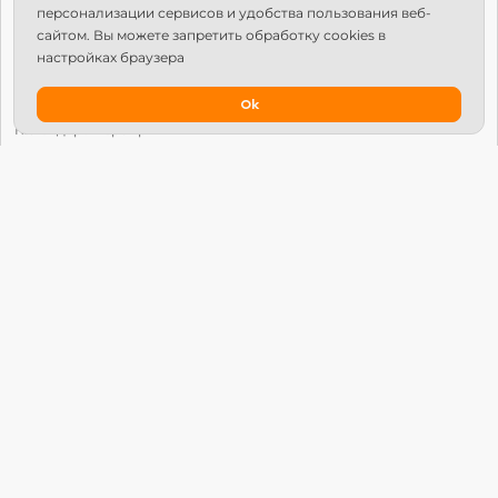
персонализации сервисов и удобства пользования веб-
Структура Х10
сайтом. Вы можете запретить обработку сookies в
настройках браузера
Как стать региональным лидером?
IPS
Ok
Календарь мероприятий
Новости
Вопросы и ответы
Патроны
Глобальный университет
Манифест Х10 Движения
© Х10 Движение. Все права защищены.