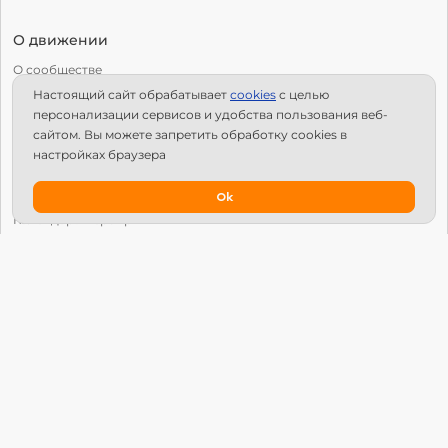
О движении
О сообществе
Настоящий сайт обрабатывает
сookies
с целью
С чего начать?
персонализации сервисов и удобства пользования веб-
Структура Х10
сайтом. Вы можете запретить обработку сookies в
настройках браузера
Как стать региональным лидером?
IPS
Ok
Календарь мероприятий
Новости
Вопросы и ответы
Патроны
Глобальный университет
Манифест Х10 Движения