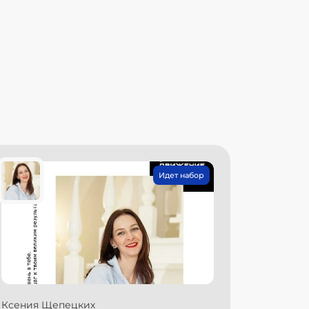
Идет набор
Ксения Щепецких