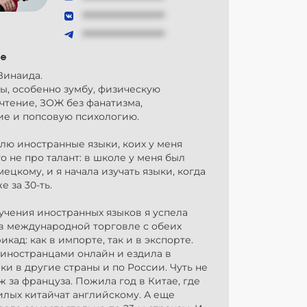
###############
###############
е
Зинаида.
ы, особенно зумбу, физическую
 чтение, ЗОЖ без фанатизма,
ие и попсовую психологию.
лю иностранные языки, коих у меня
то не про талант: в школе у меня был
мецкому, и я начала изучать языки, когда
е за 30-ть.
учения иностранных языков я успела
 в международной торговле с обеих
икад: как в импорте, так и в экспорте.
 иностранцами онлайн и ездила в
и в другие страны и по России. Чуть не
 за француза. Пожила год в Китае, где
лых китайчат английскому. А еще