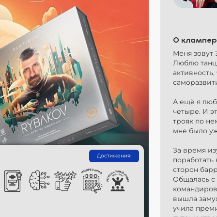
О клампер
Меня зовут 
Люблю танц
активность,
саморазвит
А ещё я люб
четыре. И э
трояк по не
мне было уж
За время из
Достижения:
поработать
сторон барр
Общалась с
командировк
вышла замуж
учила преми