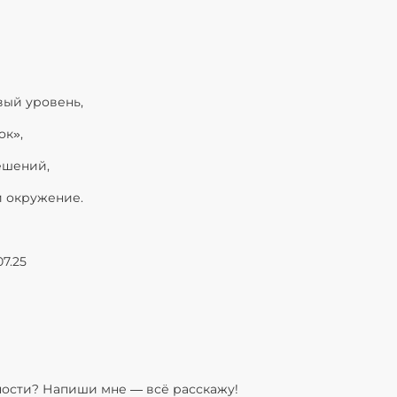
вый уровень,
ок»,
решений,
и окружение.
07.25
ности? Напиши мне — всё расскажу!