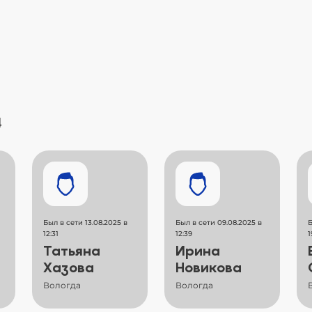
4
Был в сети 13.08.2025 в
Был в сети 09.08.2025 в
Б
12:31
12:39
1
Татьяна
Ирина
Хазова
Новикова
Вологда
Вологда