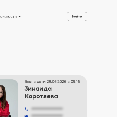
можности
Войти
Был в сети 29.06.2026 в 09:16
Зинаида
Коротяева
###############
###############