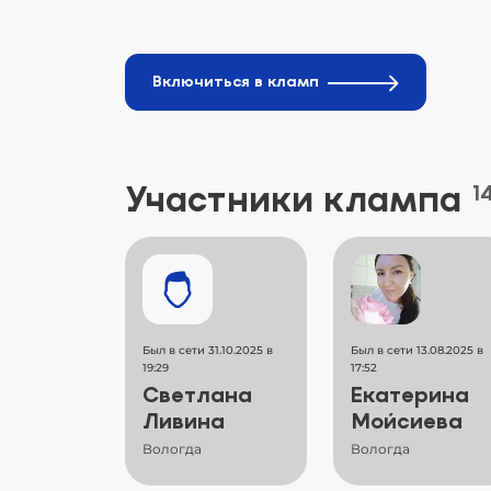
Включиться в кламп
Участники клампа
1
Был в сети 31.10.2025 в
Был в сети 13.08.2025 в
19:29
17:52
Светлана
Екатерина
Ливина
Мойсиева
Вологда
Вологда