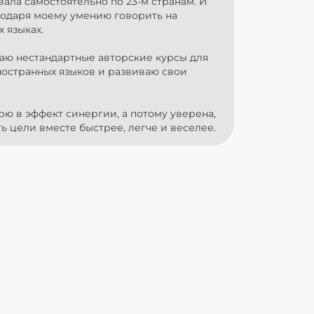
ала самостоятельно по 23-м странам. И
годаря моему умению говорить на
 языках.
аю нестандартные авторские курсы для
ностранных языков и развиваю свои
рю в эффект синергии, а потому уверена,
ть цели вместе быстрее, легче и веселее.