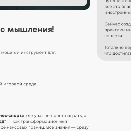
путешествов
всё это бла
иностранных
Сейчас созд
 с мышления!
практики и
соцсети.
Тотально ве
мощный инструмент для:
что достига
й игровой среде.
нес-спорта
, где учат не просто играть, а
рд"
— как трансформационный
 финансовых границ. Все знания — сразу