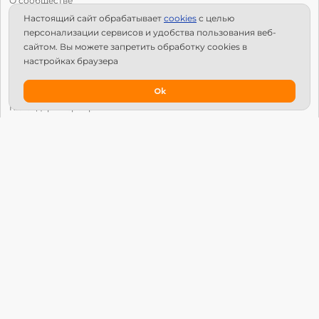
О сообществе
Настоящий сайт обрабатывает
сookies
с целью
С чего начать?
персонализации сервисов и удобства пользования веб-
Структура Х10
сайтом. Вы можете запретить обработку сookies в
настройках браузера
Как стать региональным лидером?
IPS
Ok
Календарь мероприятий
Новости
Вопросы и ответы
Патроны
Глобальный университет
Манифест Х10 Движения
© Х10 Движение. Все права защищены.