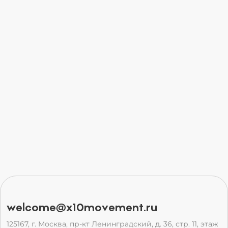
welcome@x10movement.ru
125167, г. Москва, пр-кт Ленинградский, д. 36, стр. 11, этаж