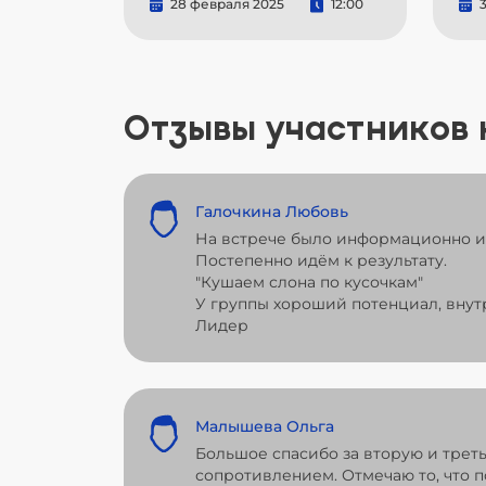
28 февраля 2025
12:00
3
Отзывы участников
Галочкина Любовь
На встрече было информационно и 
Постепенно идём к результату.
"Кушаем слона по кусочкам"
У группы хороший потенциал, внут
Лидер
Малышева Ольга
Большое спасибо за вторую и трет
сопротивлением. Отмечаю то, что 