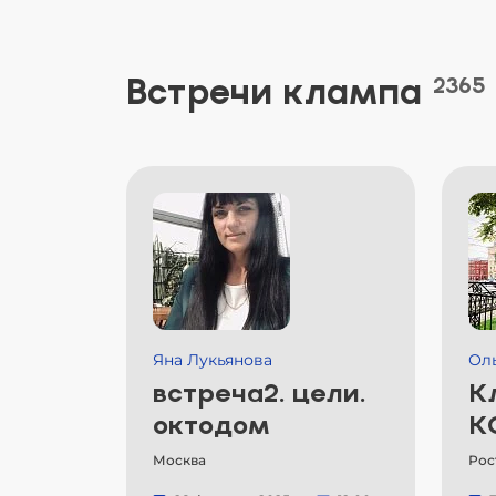
Встречи клампа
2365
Яна Лукьянова
Ол
встреча2. цели.
К
октодом
К
Москва
Рос