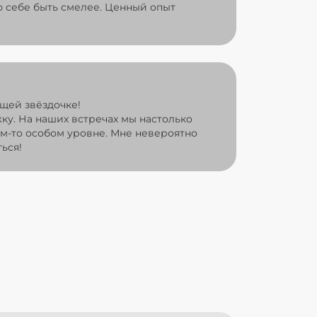
 себе быть смелее. Ценный опыт
щей звёздочке!
жку. На наших встречах мы настолько
ом-то особом уровне. Мне невероятно
ься!