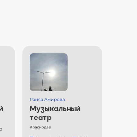
Раиса Амирова
й
Музыкальный
театр
Краснодар
00