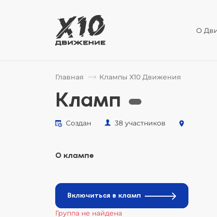
О Дв
Главная
Клампы Х10 Движения
Кламп
Создан
38 участников
О клампе
Включиться в кламп
Группа не найдена