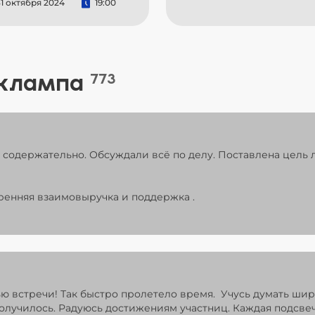
1 октября 2024
19:00
 клампа
773
содержательно. Обсуждали всё по делу. Поставлена цель л
ренняя взаимовыручка и поддержка .
ью встречи! Так быстро пролетело время. Учусь думать ши
получилось. Радуюсь достижениям участниц. Каждая подсв