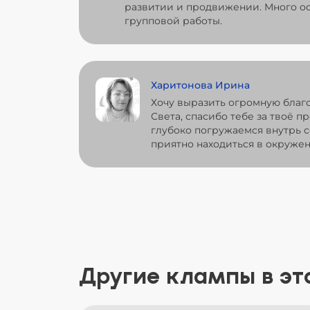
развитии и продвижении. Много ос
групповой работы.
Харитонова Ирина
Хочу выразить огромную благ
Света, спасибо тебе за твоё п
глубоко погружаемся внутрь с
приятно находиться в окружен
Другие клампы в эт