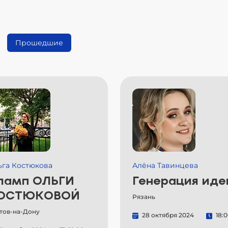
Прошедшие
ьга Костюкова
Алёна Тавинцева
ламп ОЛЬГИ
Генерация иде
ОСТЮКОВОЙ
Рязань
тов-на-Дону
28 октября 2024
18: