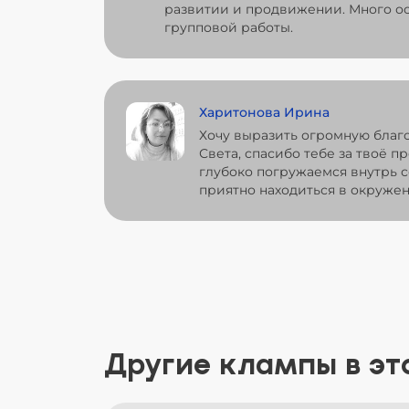
развитии и продвижении. Много ос
групповой работы.
Харитонова Ирина
Хочу выразить огромную благ
Света, спасибо тебе за твоё п
глубоко погружаемся внутрь с
приятно находиться в окружен
Другие клампы в эт