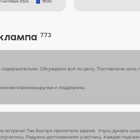
1 октября 2024
19:00
 клампа
773
содержательно. Обсуждали всё по делу. Поставлена цель л
ренняя взаимовыручка и поддержка .
ью встречи! Так быстро пролетело время. Учусь думать ши
получилось. Радуюсь достижениям участниц. Каждая подсв