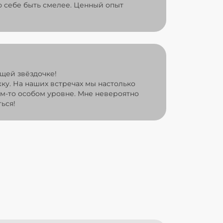
 себе быть смелее. Ценный опыт
щей звёздочке!
жку. На наших встречах мы настолько
ом-то особом уровне. Мне невероятно
ься!