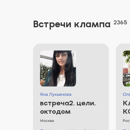
Встречи клампа
2365
Яна Лукьянова
Ол
встреча2. цели.
К
октодом
К
Москва
Рос