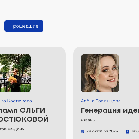
Прошедшие
ьга Костюкова
Алёна Тавинцева
ламп ОЛЬГИ
Генерация иде
ОСТЮКОВОЙ
Рязань
тов-на-Дону
28 октября 2024
18: