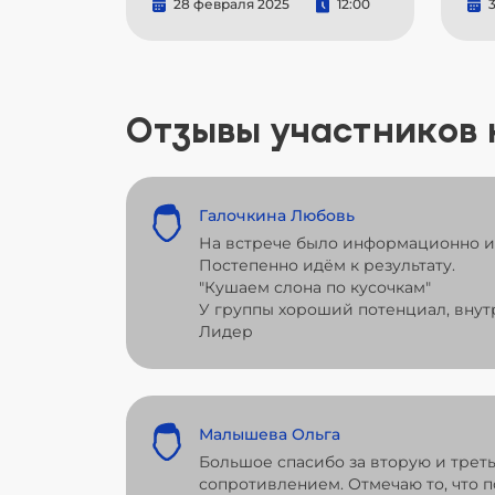
28 февраля 2025
12:00
3
Отзывы участников
Галочкина Любовь
На встрече было информационно и 
Постепенно идём к результату.
"Кушаем слона по кусочкам"
У группы хороший потенциал, внут
Лидер
Малышева Ольга
Большое спасибо за вторую и трет
сопротивлением. Отмечаю то, что 