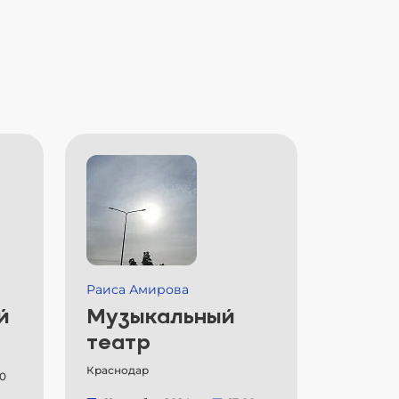
Раиса Амирова
й
Музыкальный
театр
Краснодар
00