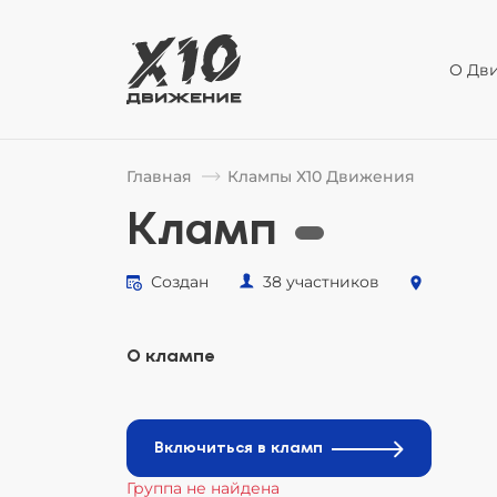
О Дв
Главная
Клампы Х10 Движения
Кламп
Создан
38 участников
О клампе
Включиться в кламп
Группа не найдена