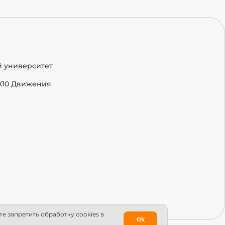
й университет
Х10 Движения
е запретить обработку сookies в
Ok