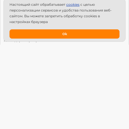
Настоящий сайт обрабатывает
сookies
с целью
С чего начать?
персонализации сервисов и удобства пользования веб-
Структура Х10
сайтом. Вы можете запретить обработку сookies в
настройках браузера
Как стать региональным лидером?
IPS
Ok
Календарь мероприятий
Новости
Вопросы и ответы
Патроны
Глобальный университет
Манифест Х10 Движения
© Х10 Движение. Все права защищены.