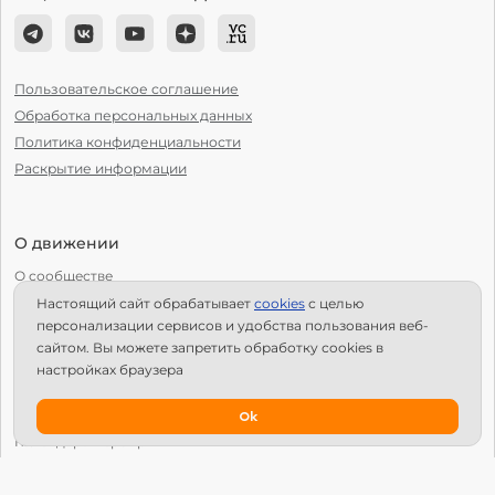
Пользовательское соглашение
Обработка персональных данных
Политика конфиденциальности
Раскрытие информации
О движении
О сообществе
Настоящий сайт обрабатывает
сookies
с целью
С чего начать?
персонализации сервисов и удобства пользования веб-
Структура Х10
сайтом. Вы можете запретить обработку сookies в
настройках браузера
Как стать региональным лидером?
IPS
Ok
Календарь мероприятий
Новости