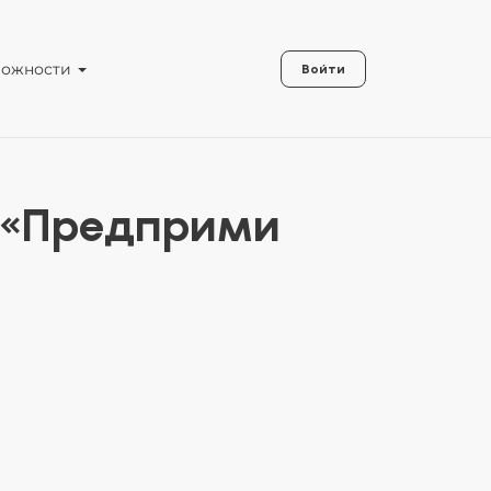
можности
Войти
а «Предприми